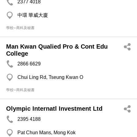
2377 4018
中環 華威大廈
學校─商科及秘書
Man Kwan Qualied Pro & Cont Edu
College
2866 6629
Chui Ling Rd, Tseung Kwan O
學校─商科及秘書
Olympic Internatl Investment Ltd
2395 4188
Pat Chun Mans, Mong Kok