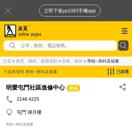
立即下載yp1083手機app
主頁
>
教育、藝術、康體運動
>
音樂、藝術
> 學校─商科及秘書
9 結果發現
學校─商科及秘書
已篩選
明愛屯門社區進修中心
分店
2146 4225
屯門 湖月樓
學校─商科及秘書