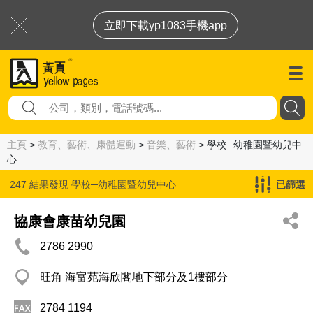
立即下載yp1083手機app
主頁
>
教育、藝術、康體運動
>
音樂、藝術
> 學校─幼稚園暨幼兒中
心
247 結果發現
學校─幼稚園暨幼兒中心
已篩選
協康會康苗幼兒園
2786 2990
旺角 海富苑海欣閣地下部分及1樓部分
2784 1194