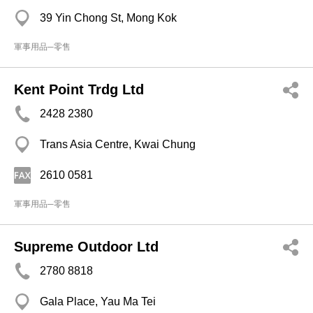
39 Yin Chong St, Mong Kok
軍事用品─零售
Kent Point Trdg Ltd
2428 2380
Trans Asia Centre, Kwai Chung
2610 0581
軍事用品─零售
Supreme Outdoor Ltd
2780 8818
Gala Place, Yau Ma Tei