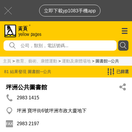
立即下載yp1083手機app
主頁
>
教育、藝術、康體運動
>
運動及康體場地
> 圖書館─公共
81 結果發現
圖書館─公共
已篩選
坪洲公共圖書館
2983 1415
坪洲 寶坪街6號坪洲市政大廈地下
2983 2197