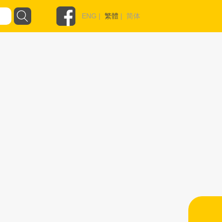
ENG
|
繁體
|
简体