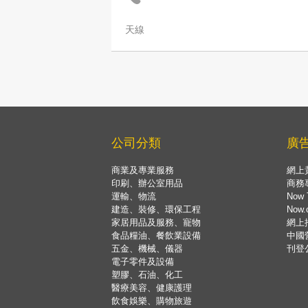
天線
公司分類
廣
商業及專業服務
網上
印刷、辦公室用品
商務
運輸、物流
Now 
建造、裝修、環保工程
Now
家居用品及服務、寵物
網上
食品糧油、餐飲業設備
中國
五金、機械、儀器
刊登
電子零件及設備
塑膠、石油、化工
醫療美容、健康護理
飲食娛樂、購物旅遊