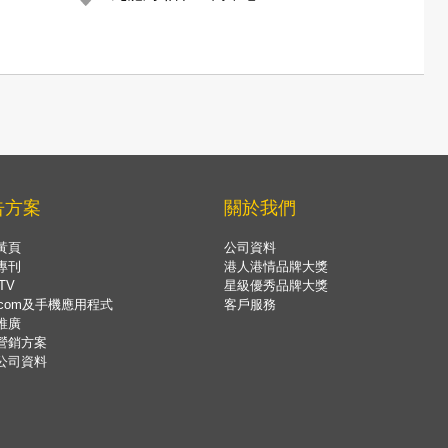
告方案
關於我們
黃頁
公司資料
專刊
港人港情品牌大獎
TV
星級優秀品牌大獎
.com及手機應用程式
客戶服務
推廣
營銷方案
公司資料