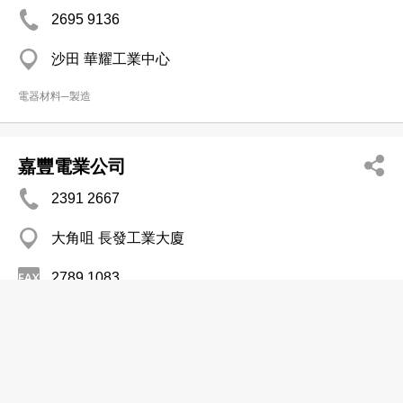
2695 9136
沙田 華耀工業中心
電器材料─製造
嘉豐電業公司
2391 2667
大角咀 長發工業大廈
2789 1083
電器材料─製造
歐美龍電子儀器亞洲有限公司