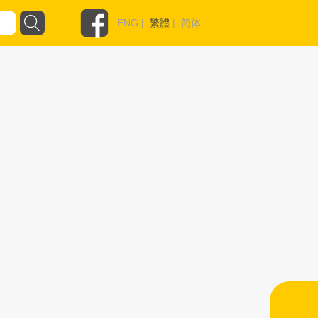
ENG
|
繁體
|
简体