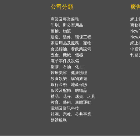
公司分類
廣
商業及專業服務
網上
印刷、辦公室用品
商務
運輸、物流
Now 
建造、裝修、環保工程
Now
家居用品及服務、寵物
網上
食品糧油、餐飲業設備
中國
五金、機械、儀器
刊登
電子零件及設備
塑膠、石油、化工
醫療美容、健康護理
飲食娛樂、購物旅遊
銀行金融、地產保險
服裝及配飾、紡織品
禮品、花卉、珠寶、玩具
教育、藝術、康體運動
電腦及資訊科技
社團、宗教、公共事業
婚禮服務