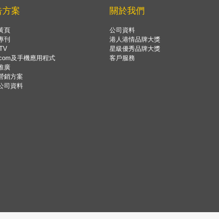
告方案
關於我們
黃頁
公司資料
專刊
港人港情品牌大獎
TV
星級優秀品牌大獎
.com及手機應用程式
客戶服務
推廣
營銷方案
公司資料