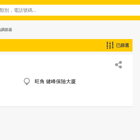
動調節器
已篩選
旺角 健峰保險大廈