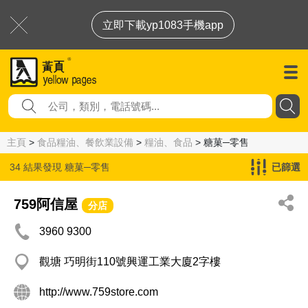
立即下載yp1083手機app
主頁
>
食品糧油、餐飲業設備
>
糧油、食品
> 糖菓─零售
34 結果發現
糖菓─零售
已篩選
759阿信屋
分店
3960 9300
觀塘 巧明街110號興運工業大廈2字樓
http://www.759store.com