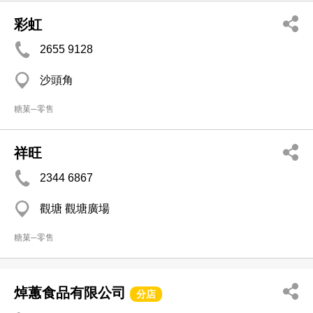
彩虹
2655 9128
沙頭角
糖菓─零售
祥旺
2344 6867
觀塘 觀塘廣場
糖菓─零售
焯蕙食品有限公司
分店