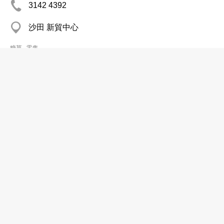
3142 4392
沙田 新貿中心
糖菓─零售
楊紹
2673 3665
上水 石湖墟綜合大樓
糖菓─零售
零食小店
2305 9193
九龍灣 九龍灣工業中心