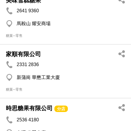
美味雪糕糖果
2641 9360
馬鞍山 耀安商場
糖菓─零售
家順有限公司
2331 2836
新蒲崗 華懋工業大廈
糖菓─零售
時思糖果有限公司
分店
2536 4180