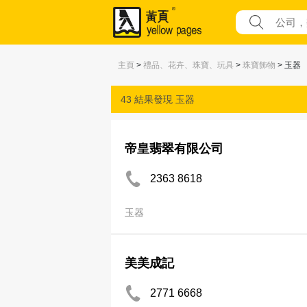
主頁
>
禮品、花卉、珠寶、玩具
>
珠寶飾物
> 玉器
43 結果發現
玉器
帝皇翡翠有限公司
2363 8618
玉器
美美成記
2771 6668