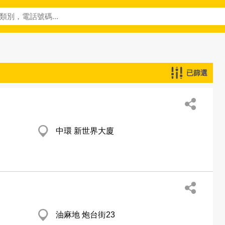
已篩選
中環 新世界大廈
油麻地 炮台街23