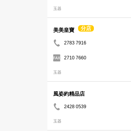
玉器
分店
美美皇寶
2783 7916
2710 7660
玉器
風姿約精品店
2428 0539
玉器