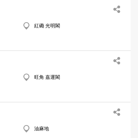
紅磡 光明閣
旺角 嘉運閣
油麻地