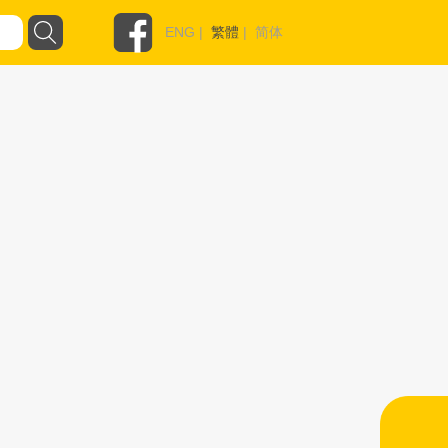
ENG
|
繁體
|
简体