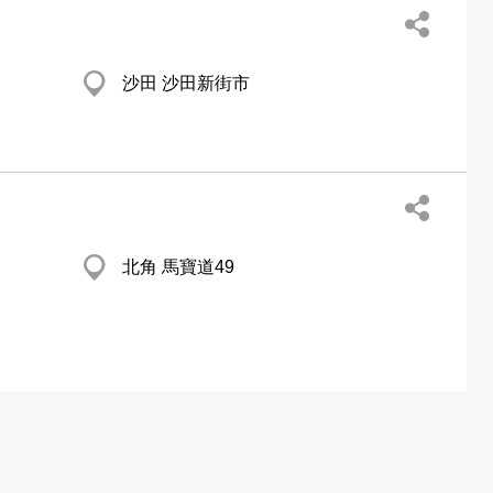
沙田 沙田新街市
北角 馬寶道49