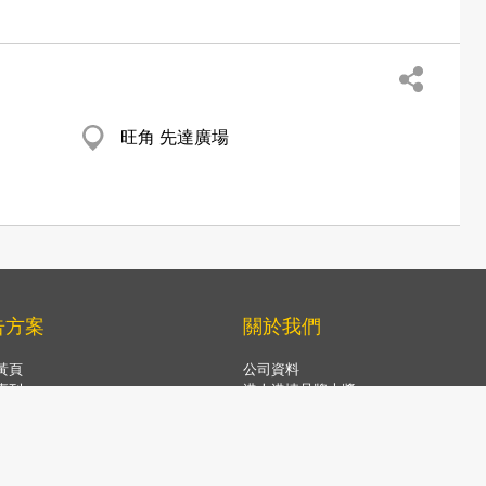
旺角 先達廣場
告方案
關於我們
黃頁
公司資料
專刊
港人港情品牌大獎
TV
星級優秀品牌大獎
.com及手機應用程式
客戶服務
推廣
營銷方案