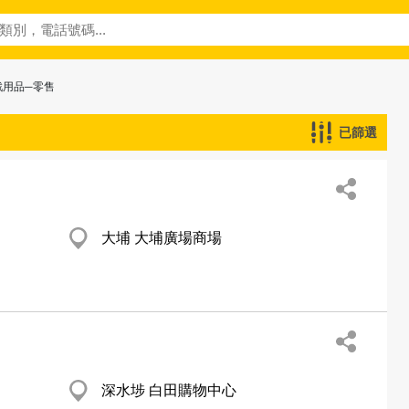
戲用品─零售
已篩選
大埔 大埔廣場商場
深水埗 白田購物中心