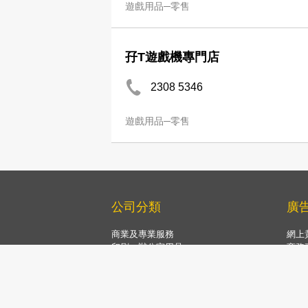
遊戲用品─零售
孖T遊戲機專門店
2308 5346
遊戲用品─零售
公司分類
廣
商業及專業服務
網上
印刷、辦公室用品
商務
運輸、物流
Now 
建造、裝修、環保工程
Now
家居用品及服務、寵物
網上
食品糧油、餐飲業設備
中國