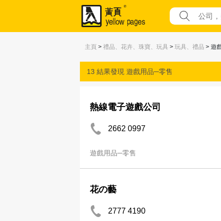
主頁
>
禮品、花卉、珠寶、玩具
>
玩具、禮品
> 遊
13 結果發現
遊戲用品─零售
熱線電子遊戲公司
2662 0997
遊戲用品─零售
花の藝
2777 4190