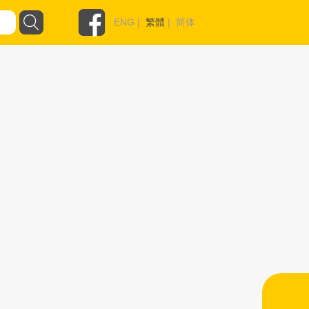
ENG
|
繁體
|
简体