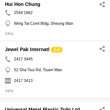
Hui Hon Chung
2544 1662
Wing Tat Coml Bldg, Sheung Wan
首飾盒
Jewel Pak Internatl
分店
2417 3445
52 Sha Tsui Rd, Tsuen Wan
2417 3413
首飾盒
Universal Metal Plastic Trdg Ltd