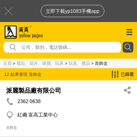
立即下載yp1083手機app
主頁
>
禮品、花卉、珠寶、玩具
>
玩具、禮品
> 首飾盒
12 結果發現
首飾盒
已篩選
派麗製品廠有限公司
2362 0638
紅磡 富高工業中心
首飾盒