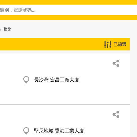
具─批發
已篩選
長沙灣 宏昌工廠大廈
堅尼地城 香港工業大廈