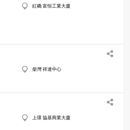
紅磡 富恒工業大廈
柴灣 祥達中心
上環 協基商業大廈