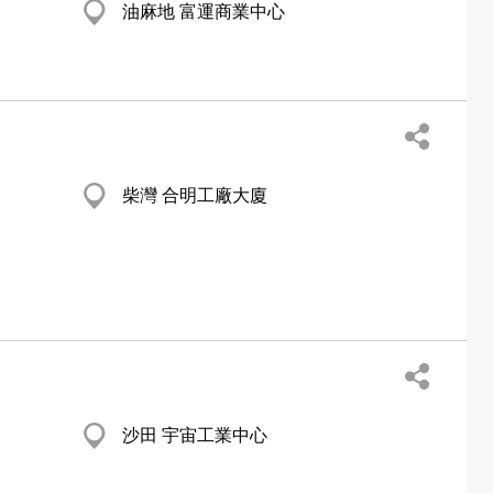
油麻地 富運商業中心
柴灣 合明工廠大廈
沙田 宇宙工業中心