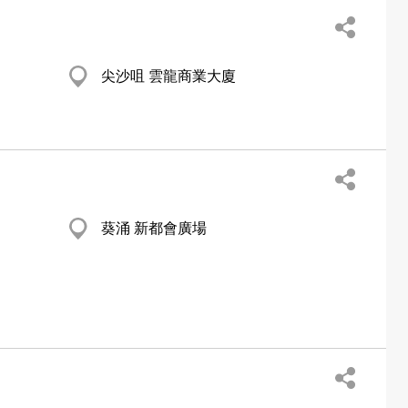
尖沙咀 雲龍商業大廈
葵涌 新都會廣場