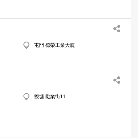
屯門 德榮工業大廈
觀塘 勵業街11