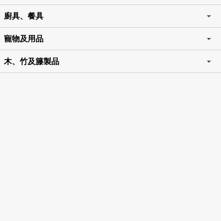
廚具、餐具
寵物及用品
木、竹及籐製品