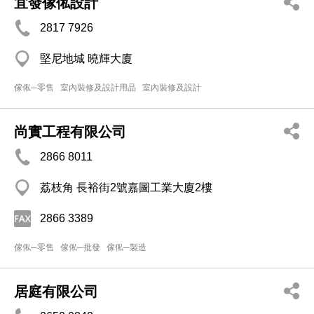
宜發傢俬設計
2817 7926
堅尼地城 曉輝大廈
傢俬─零售
室內裝修及設計用品
室內裝修及設計
尚實⼯程有限公司
2866 8011
荔枝角 長裕街2號嘉圖⼯業⼤廈2樓
2866 3389
傢俬─零售
傢俬─批發
傢俬─製造
居庭有限公司