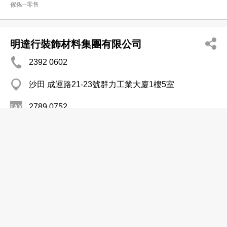
傢俬─零售
明達行裝飾材料集團有限公司
2392 0602
沙田 成運路21-23號群力工業大廈1樓5室
2789 0752
http://www.mth.com.hk
傢俬─零售
傢俬─批發
傢俬─製造
明煇傢具集團(香港)有限公司
2811 9268
鰂魚涌 英皇道1065號東達中心C舖地下