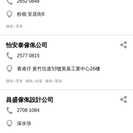
2652 0848
粉嶺 安居街8
傢俬─零售
怡安泰傢俬公司
2577 0815
香港仔 黃竹坑道53號英基工業中心26樓
傢俬─零售
傢俬─批發
傢俬─製造
昌盛傢俬設計公司
2708 1084
深水埗