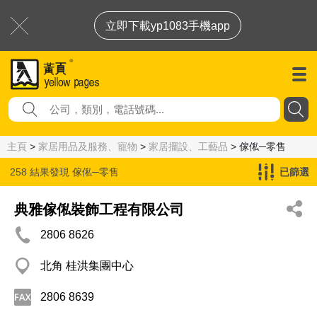
立即下載yp1083手機app
主頁
>
家居用品及服務、寵物
>
家居擺設、工藝品
> 傢俬─零售
258 結果發現
傢俬─零售
已篩選
典雅傢俬裝飾工程有限公司
2806 8626
北角 桂洪集團中心
2806 8639