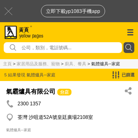
立即下載yp1083手機app
主頁
>
家居用品及服務、寵物
>
廚具、餐具
> 氣體爐具─家庭
5 結果發現
氣體爐具─家庭
已篩選
氣霸爐具有限公司
分店
2300 1357
荃灣 沙咀道52A號皇廷廣場2108室
氣體爐具─家庭