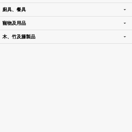
廚具、餐具
寵物及用品
木、竹及籐製品