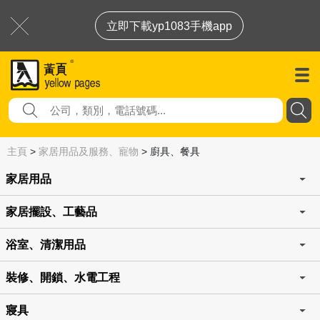
立即下載yp1083手機app
主頁
>
家居用品及服務、寵物
>
廚具、餐具
家居用品
家居擺設、工藝品
浴室、清潔用品
裝修、開鎖、水電工程
寢具