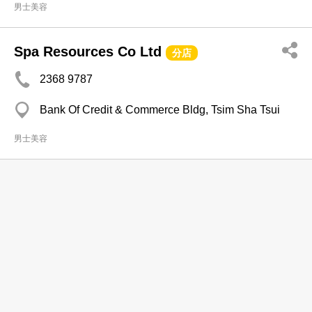
男士美容
Spa Resources Co Ltd
分店
2368 9787
Bank Of Credit & Commerce Bldg, Tsim Sha Tsui
男士美容