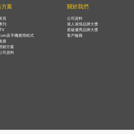
告方案
關於我們
黃頁
公司資料
專刊
港人港情品牌大獎
TV
星級優秀品牌大獎
.com及手機應用程式
客戶服務
推廣
營銷方案
公司資料