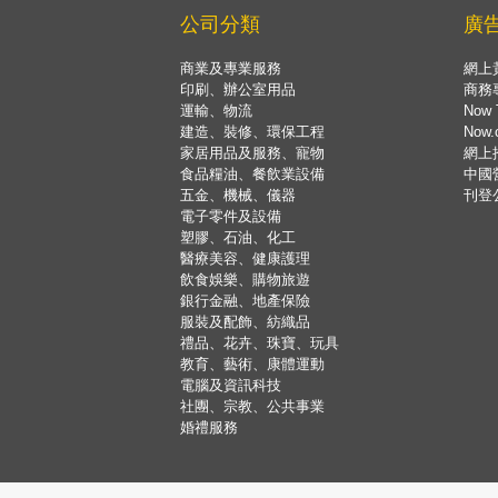
公司分類
廣
商業及專業服務
網上
印刷、辦公室用品
商務
運輸、物流
Now 
建造、裝修、環保工程
Now
家居用品及服務、寵物
網上
食品糧油、餐飲業設備
中國
五金、機械、儀器
刊登
電子零件及設備
塑膠、石油、化工
醫療美容、健康護理
飲食娛樂、購物旅遊
銀行金融、地產保險
服裝及配飾、紡織品
禮品、花卉、珠寶、玩具
教育、藝術、康體運動
電腦及資訊科技
社團、宗教、公共事業
婚禮服務