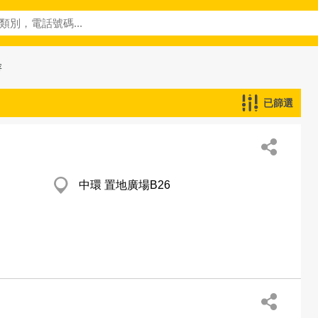
容
已篩選
中環 置地廣場B26