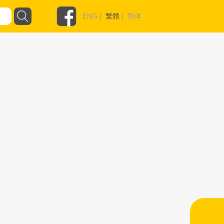
ENG
|
繁體
|
简体