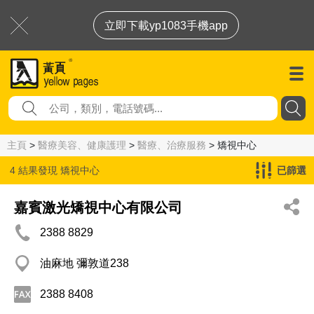
立即下載yp1083手機app
主頁
>
醫療美容、健康護理
>
醫療、治療服務
> 矯視中心
4 結果發現
矯視中心
已篩選
嘉賓激光矯視中心有限公司
2388 8829
油麻地 彌敦道238
2388 8408