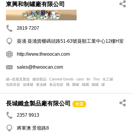
東興和制罐廠有限公司
2819 7207
葵涌 葵涌貨櫃碼頭路51-63號葵順工業中心12樓H室
http://www.thwoocan.com
sales@thwoocan.com
罐─批發及製造
罐頭製品
Canned Goods
cans
tin
Tins
化工罐
包裝容器
油漆罐
食油罐
食品包裝
桶
圓罐
鐵桶
鐵罐
罐
長城鐵盒製品廠有限公司
分店
2357 9913
將軍澳 景嶺路8