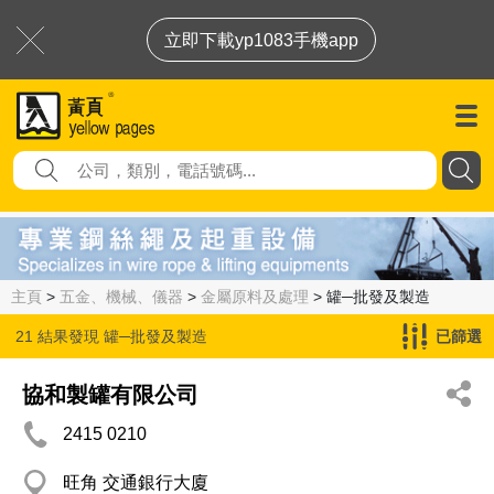
立即下載yp1083手機app
主頁
>
五金、機械、儀器
>
金屬原料及處理
> 罐─批發及製造
21 結果發現
罐─批發及製造
已篩選
協和製罐有限公司
2415 0210
旺角 交通銀行大廈