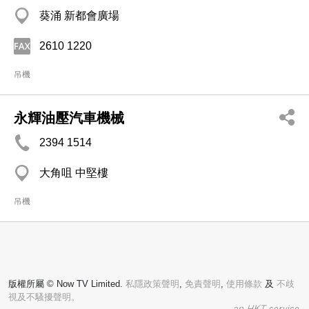
葵涌 新都會廣場
2610 1220
吊機
永輝油壓汽車機械
2394 1514
大角咀 中堅樓
吊機
版權所屬 © Now TV Limited.
私隱政策聲明
,
免責聲明
,
使用條款
及
不歧
視及不騷擾聲明。