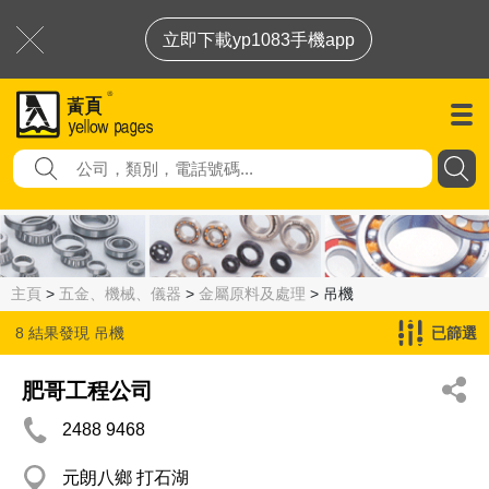
立即下載yp1083手機app
主頁
>
五金、機械、儀器
>
金屬原料及處理
> 吊機
8 結果發現
吊機
已篩選
肥哥工程公司
2488 9468
元朗八鄉 打石湖