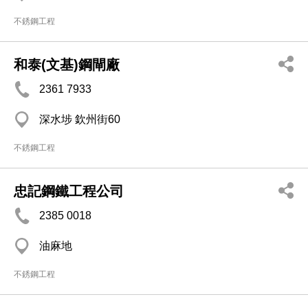
不銹鋼工程
和泰(文基)鋼閘廠
2361 7933
深水埗 欽州街60
不銹鋼工程
忠記鋼鐵工程公司
2385 0018
油麻地
不銹鋼工程