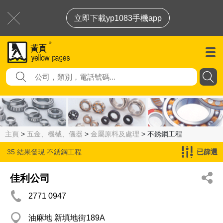
立即下載yp1083手機app
主頁
>
五金、機械、儀器
>
金屬原料及處理
> 不銹鋼工程
35 結果發現
不銹鋼工程
已篩選
佳利公司
2771 0947
油麻地 新填地街189A