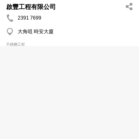
啟豐工程有限公司
2391 7699
大角咀 時安大廈
不銹鋼工程
頂好鋼業工程設計有限公司
2317 1755
尖沙咀 山林閣
不銹鋼工程
富達不砼鋼有限公司
3115 0801