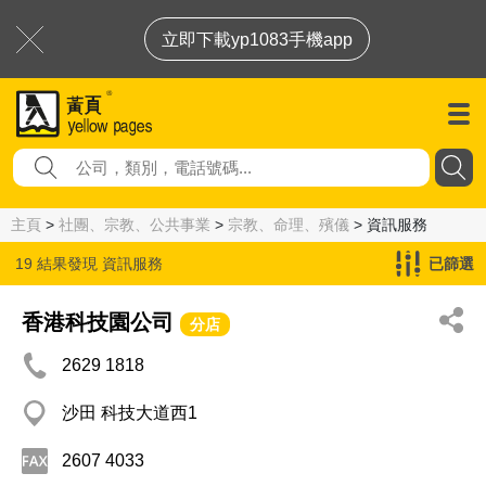
立即下載yp1083手機app
主頁
>
社團、宗教、公共事業
>
宗教、命理、殯儀
> 資訊服務
19 結果發現
資訊服務
已篩選
香港科技園公司
分店
2629 1818
沙田 科技大道西1
2607 4033