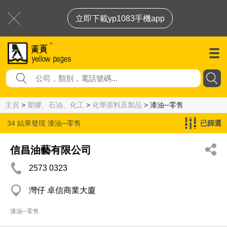
立即下載yp1083手機app
主頁
>
塑膠、石油、化工
>
化學原料及製品
> 漆油─零售
34 結果發現
漆油─零售
已篩選
信昌油藝有限公司
2573 0323
灣仔 卓信商業大廈
漆油─零售