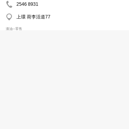
2546 8931
上環 荷李活道77
漆油─零售
誠業顏料
2372 0862
觀塘 聯安大樓
2372 0812
漆油─零售
榮昌漆油顏料公司
2668 8923