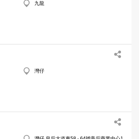
九龍
灣仔
灣仔 皇后大道東58 - 64號帝后商業中心1