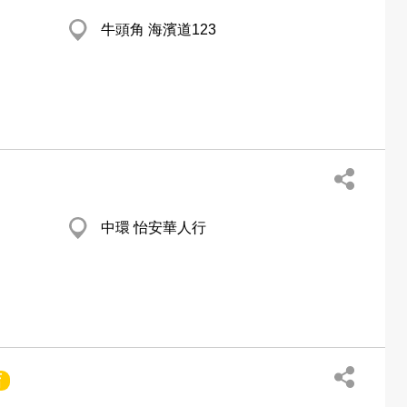
牛頭角 海濱道123
中環 怡安華人行
店