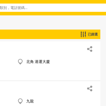
已篩選
北角 港運大廈
九龍