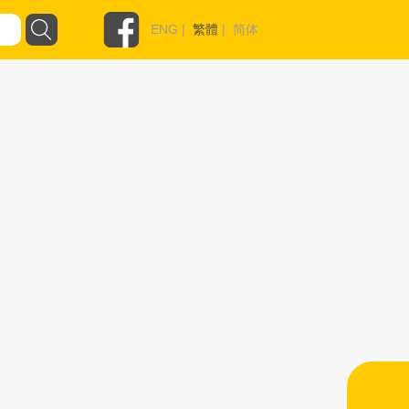
ENG
|
繁體
|
简体