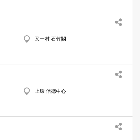
又一村 石竹閣
上環 信德中心