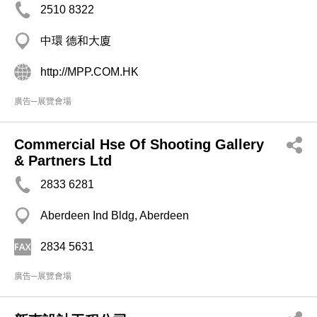
2510 8322
中環 德和大廈
http://MPP.COM.HK
廣告─展覽會場
Commercial Hse Of Shooting Gallery
& Partners Ltd
2833 6281
Aberdeen Ind Bldg, Aberdeen
2834 5631
廣告─展覽會場