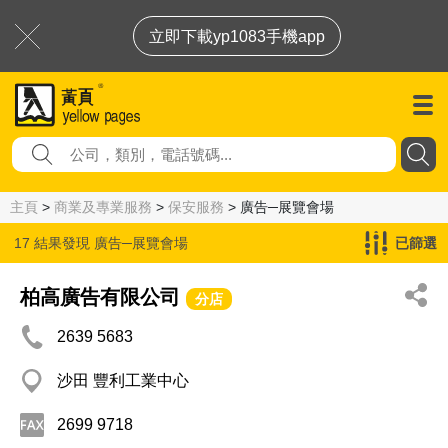
立即下載yp1083手機app
主頁
>
商業及專業服務
>
保安服務
> 廣告─展覽會場
17 結果發現
廣告─展覽會場
已篩選
柏高廣告有限公司
分店
2639 5683
沙田 豐利工業中心
2699 9718