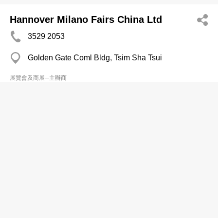
Hannover Milano Fairs China Ltd
3529 2053
Golden Gate Coml Bldg, Tsim Sha Tsui
展覽會及商展─主辦商
Meeting Planners Internatl (HK) Ltd
2955 5447
鑽石山 Plaza Hollywood
展覽會及商展─主辦商
Mega Expo Holdings Ltd
3588 9688