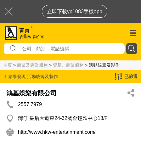
立即下載yp1083手機app
主頁
>
商業及專業服務
>
貿易、商業服務
> 活動統籌及製作
1 結果發現
活動統籌及製作
已篩選
鴻基娛樂有限公司
2557 7979
灣仔 皇后大道東24-32號金鐘匯中心18/F
http://www.hkw-entertainment.com/