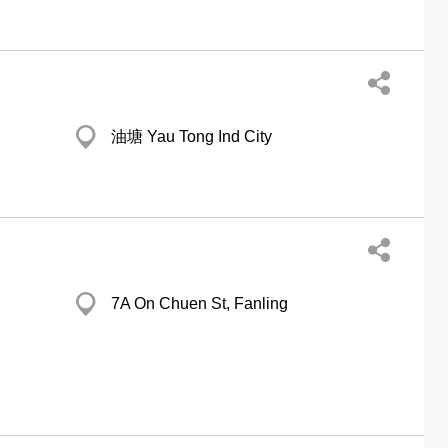
油塘 Yau Tong Ind City
7A On Chuen St, Fanling