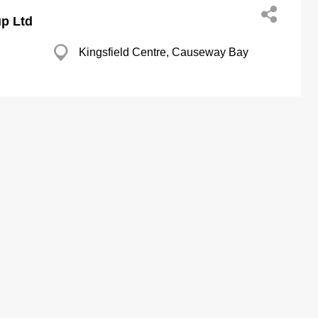
up Ltd
Kingsfield Centre, Causeway Bay
Kwong Yin Hse, Tseung Kwan O
上水 晉科中心