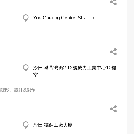
Yue Cheung Centre, Sha Tin
沙田 坳背灣街2-12號威力工業中心10樓T
室
覽陳列─設計及製作
沙田 穗輝工廠大廈