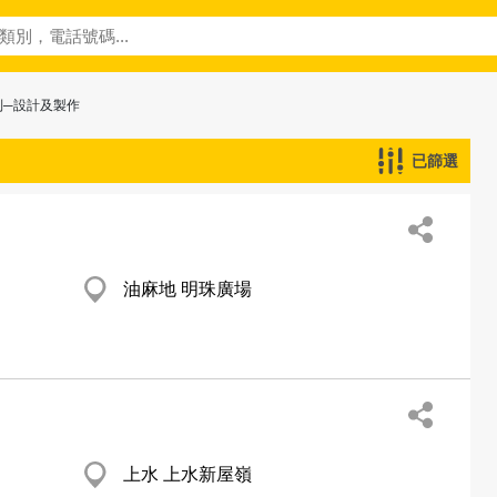
列─設計及製作
已篩選
油麻地 明珠廣場
上水 上水新屋嶺