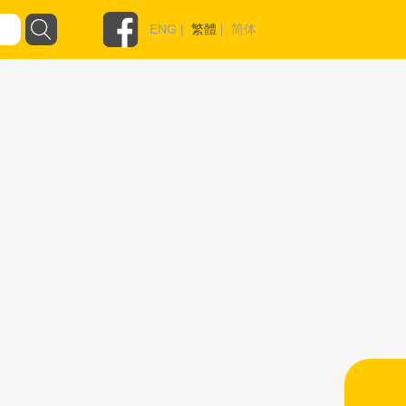
ENG
|
繁體
|
简体