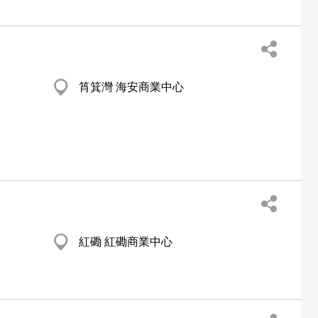
筲箕灣 海安商業中心
紅磡 紅磡商業中心