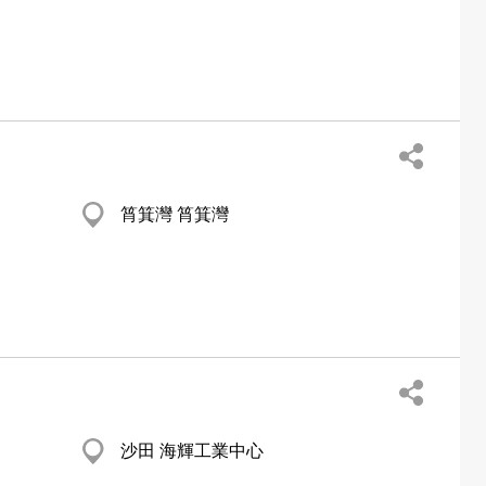
筲箕灣 筲箕灣
沙田 海輝工業中心