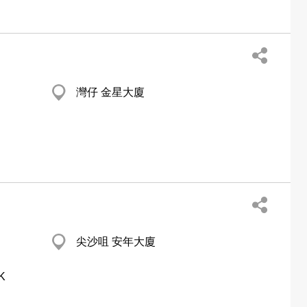
灣仔 金星大廈
尖沙咀 安年大廈
K