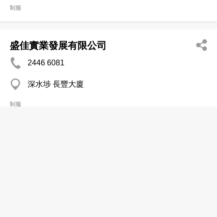
制服
盛佳實業發展有限公司
2446 6081
深水埗 長豐大廈
制服
華達利洋服製衣公司
2715 4472
新蒲崗 萬迪廣場
制服