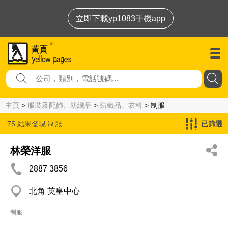
立即下載yp1083手機app
主頁
>
服裝及配飾、紡織品
>
紡織品、衣料
> 制服
75 結果發現
制服
已篩選
林榮洋服
2887 3856
北角 英皇中心
制服