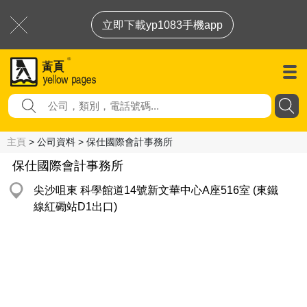
立即下載yp1083手機app
主頁
> 公司資料 > 保仕國際會計事務所
保仕國際會計事務所
尖沙咀東 科學館道14號新文華中心A座516室 (東鐵
線紅磡站D1出口)