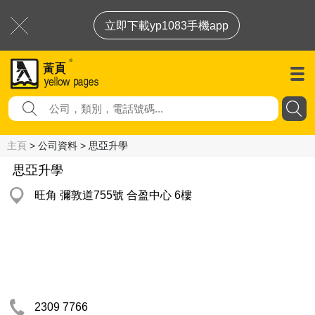
立即下載yp1083手機app
主頁
> 公司資料 > 思亞升學
思亞升學
旺角 彌敦道755號 合盈中心 6樓
2309 7766