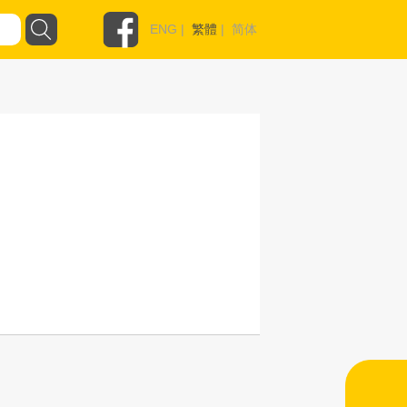
ENG
|
繁體
|
简体