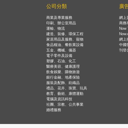
公司分類
廣
商業及專業服務
網上
印刷、辦公室用品
商務
運輸、物流
Now 
建造、裝修、環保工程
Now
家居用品及服務、寵物
網上
食品糧油、餐飲業設備
中國
五金、機械、儀器
刊登
電子零件及設備
塑膠、石油、化工
醫療美容、健康護理
飲食娛樂、購物旅遊
銀行金融、地產保險
服裝及配飾、紡織品
禮品、花卉、珠寶、玩具
教育、藝術、康體運動
電腦及資訊科技
社團、宗教、公共事業
婚禮服務