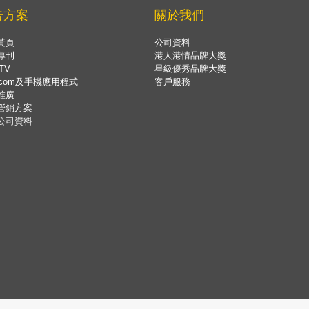
告方案
關於我們
黃頁
公司資料
專刊
港人港情品牌大獎
TV
星級優秀品牌大獎
.com及手機應用程式
客戶服務
推廣
營銷方案
公司資料