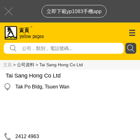
立即下載yp1083手機app
主頁
> 公司資料 > Tai Sang Hong Co Ltd
Tai Sang Hong Co Ltd
Tak Po Bldg, Tsuen Wan
2412 4963