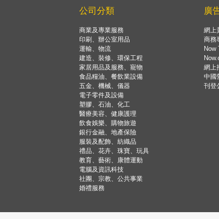
公司分類
廣
商業及專業服務
網上
印刷、辦公室用品
商務
運輸、物流
Now 
建造、裝修、環保工程
Now
家居用品及服務、寵物
網上
食品糧油、餐飲業設備
中國
五金、機械、儀器
刊登
電子零件及設備
塑膠、石油、化工
醫療美容、健康護理
飲食娛樂、購物旅遊
銀行金融、地產保險
服裝及配飾、紡織品
禮品、花卉、珠寶、玩具
教育、藝術、康體運動
電腦及資訊科技
社團、宗教、公共事業
婚禮服務