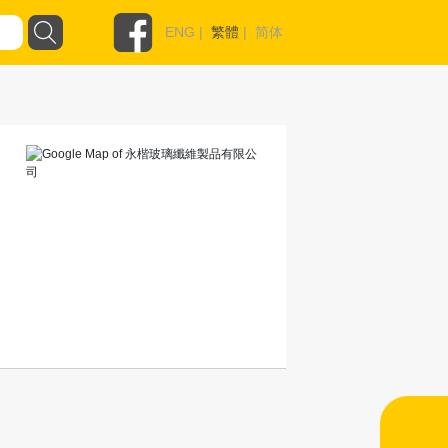
ENG
|
繁體
|
简体