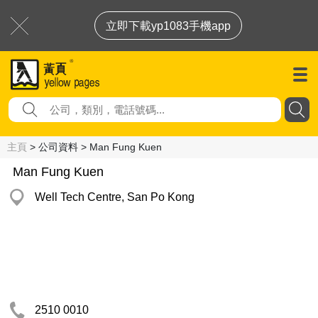
立即下載yp1083手機app
主頁
> 公司資料 > Man Fung Kuen
Man Fung Kuen
Well Tech Centre, San Po Kong
2510 0010