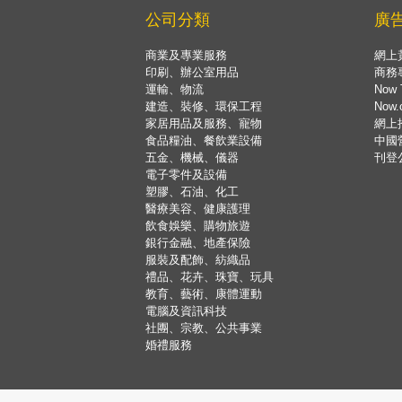
公司分類
廣
商業及專業服務
網上
印刷、辦公室用品
商務
運輸、物流
Now 
建造、裝修、環保工程
Now
家居用品及服務、寵物
網上
食品糧油、餐飲業設備
中國
五金、機械、儀器
刊登
電子零件及設備
塑膠、石油、化工
醫療美容、健康護理
飲食娛樂、購物旅遊
銀行金融、地產保險
服裝及配飾、紡織品
禮品、花卉、珠寶、玩具
教育、藝術、康體運動
電腦及資訊科技
社團、宗教、公共事業
婚禮服務