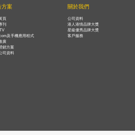
告方案
關於我們
黃頁
公司資料
專刊
港人港情品牌大獎
TV
星級優秀品牌大獎
.com及手機應用程式
客戶服務
推廣
營銷方案
公司資料