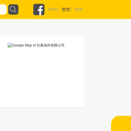
ENG
|
繁體
|
简体