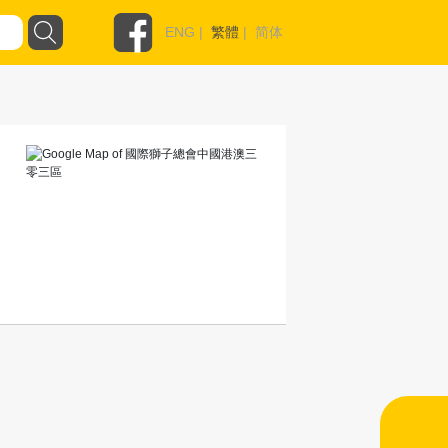
ENG
|
繁體
|
简体