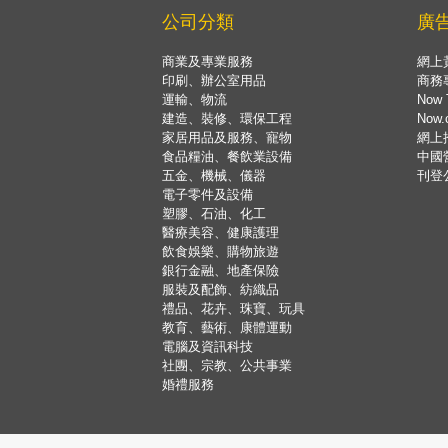
公司分類
廣
商業及專業服務
網上
印刷、辦公室用品
商務
運輸、物流
Now 
建造、裝修、環保工程
Now
家居用品及服務、寵物
網上
食品糧油、餐飲業設備
中國
五金、機械、儀器
刊登
電子零件及設備
塑膠、石油、化工
醫療美容、健康護理
飲食娛樂、購物旅遊
銀行金融、地產保險
服裝及配飾、紡織品
禮品、花卉、珠寶、玩具
教育、藝術、康體運動
電腦及資訊科技
社團、宗教、公共事業
婚禮服務