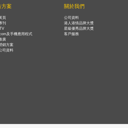
告方案
關於我們
黃頁
公司資料
專刊
港人港情品牌大獎
TV
星級優秀品牌大獎
.com及手機應用程式
客戶服務
推廣
營銷方案
公司資料