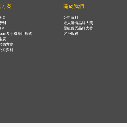
告方案
關於我們
黃頁
公司資料
專刊
港人港情品牌大獎
TV
星級優秀品牌大獎
.com及手機應用程式
客戶服務
推廣
營銷方案
公司資料