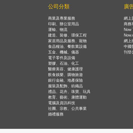
公司分類
廣
商業及專業服務
網上
印刷、辦公室用品
商務
運輸、物流
Now 
建造、裝修、環保工程
Now
家居用品及服務、寵物
網上
食品糧油、餐飲業設備
中國
五金、機械、儀器
刊登
電子零件及設備
塑膠、石油、化工
醫療美容、健康護理
飲食娛樂、購物旅遊
銀行金融、地產保險
服裝及配飾、紡織品
禮品、花卉、珠寶、玩具
教育、藝術、康體運動
電腦及資訊科技
社團、宗教、公共事業
婚禮服務