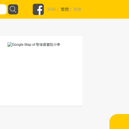
ENG
|
繁體
|
简体