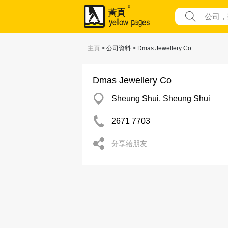
主頁
> 公司資料 > Dmas Jewellery Co
Dmas Jewellery Co
Sheung Shui, Sheung Shui
2671 7703
分享給朋友