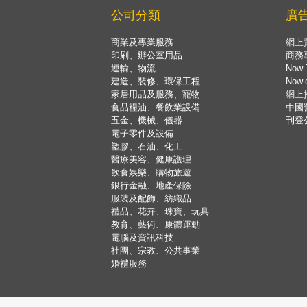
公司分類
廣
商業及專業服務
網上
印刷、辦公室用品
商務
運輸、物流
Now 
建造、裝修、環保工程
Now
家居用品及服務、寵物
網上
食品糧油、餐飲業設備
中國
五金、機械、儀器
刊登
電子零件及設備
塑膠、石油、化工
醫療美容、健康護理
飲食娛樂、購物旅遊
銀行金融、地產保險
服裝及配飾、紡織品
禮品、花卉、珠寶、玩具
教育、藝術、康體運動
電腦及資訊科技
社團、宗教、公共事業
婚禮服務