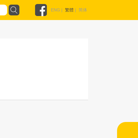
ENG
|
繁體
|
简体