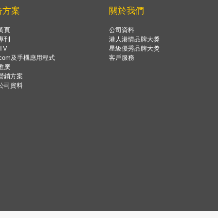
告方案
關於我們
黃頁
公司資料
專刊
港人港情品牌大獎
TV
星級優秀品牌大獎
.com及手機應用程式
客戶服務
推廣
營銷方案
公司資料