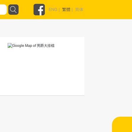
ENG
|
繁體
|
简体