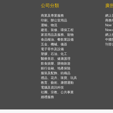
公司分類
廣
商業及專業服務
網上
印刷、辦公室用品
商務
運輸、物流
Now 
建造、裝修、環保工程
Now
家居用品及服務、寵物
網上
食品糧油、餐飲業設備
中國
五金、機械、儀器
刊登
電子零件及設備
塑膠、石油、化工
醫療美容、健康護理
飲食娛樂、購物旅遊
銀行金融、地產保險
服裝及配飾、紡織品
禮品、花卉、珠寶、玩具
教育、藝術、康體運動
電腦及資訊科技
社團、宗教、公共事業
婚禮服務