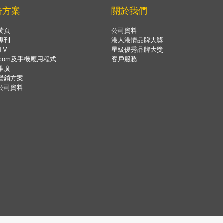
告方案
關於我們
黃頁
公司資料
專刊
港人港情品牌大獎
TV
星級優秀品牌大獎
.com及手機應用程式
客戶服務
推廣
營銷方案
公司資料