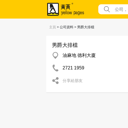
主頁
> 公司資料 > 男爵大排檔
男爵大排檔
油麻地 德利大廈
2721 1959
分享給朋友