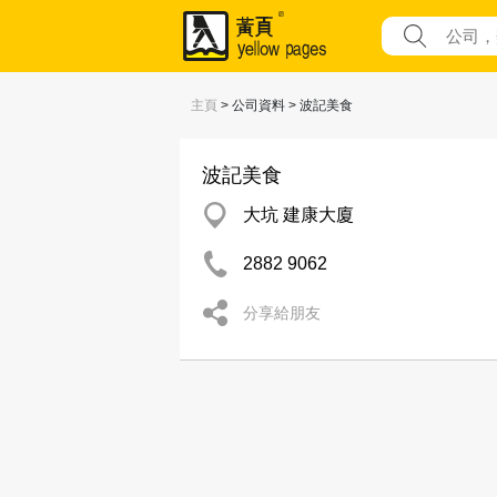
主頁
> 公司資料 > 波記美食
波記美食
大坑 建康大廈
2882 9062
分享給朋友