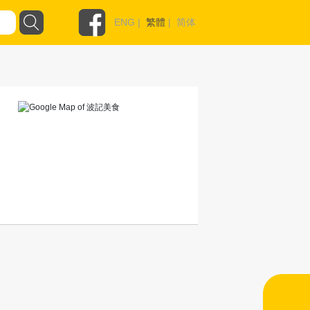
ENG
|
繁體
|
简体