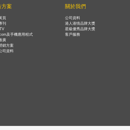
告方案
關於我們
黃頁
公司資料
專刊
港人港情品牌大獎
TV
星級優秀品牌大獎
.com及手機應用程式
客戶服務
推廣
營銷方案
公司資料