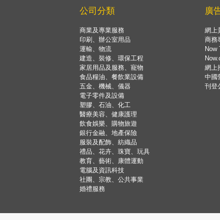
公司分類
廣
商業及專業服務
網上
印刷、辦公室用品
商務
運輸、物流
Now 
建造、裝修、環保工程
Now
家居用品及服務、寵物
網上
食品糧油、餐飲業設備
中國
五金、機械、儀器
刊登
電子零件及設備
塑膠、石油、化工
醫療美容、健康護理
飲食娛樂、購物旅遊
銀行金融、地產保險
服裝及配飾、紡織品
禮品、花卉、珠寶、玩具
教育、藝術、康體運動
電腦及資訊科技
社團、宗教、公共事業
婚禮服務