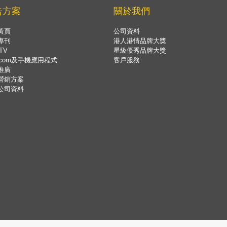
告方案
關於我們
黃頁
公司資料
專刊
港人港情品牌大獎
TV
星級優秀品牌大獎
.com及手機應用程式
客戶服務
推廣
營銷方案
公司資料