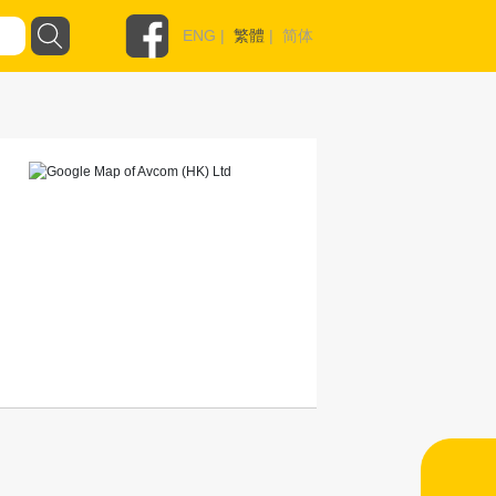
ENG
|
繁體
|
简体