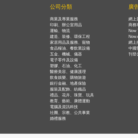
公司分類
廣
商業及專業服務
網上
印刷、辦公室用品
商務
運輸、物流
Now 
建造、裝修、環保工程
Now
家居用品及服務、寵物
網上
食品糧油、餐飲業設備
中國
五金、機械、儀器
刊登
電子零件及設備
塑膠、石油、化工
醫療美容、健康護理
飲食娛樂、購物旅遊
銀行金融、地產保險
服裝及配飾、紡織品
禮品、花卉、珠寶、玩具
教育、藝術、康體運動
電腦及資訊科技
社團、宗教、公共事業
婚禮服務