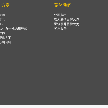
告方案
關於我們
黃頁
公司資料
專刊
港人港情品牌大獎
TV
星級優秀品牌大獎
.com及手機應用程式
客戶服務
推廣
營銷方案
公司資料