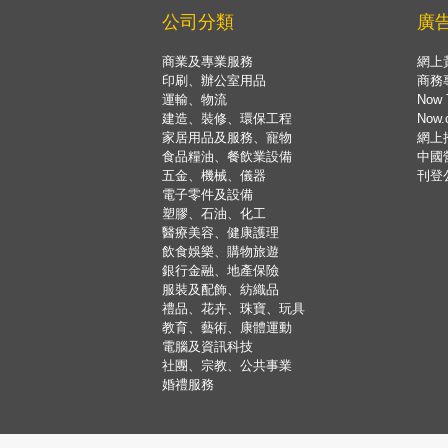
公司分類
廣
商業及專業服務
網上
印刷、辦公室用品
商務
運輸、物流
Now 
建造、裝修、環保工程
Now
家居用品及服務、寵物
網上
食品糧油、餐飲業設備
中國
五金、機械、儀器
刊登
電子零件及設備
塑膠、石油、化工
醫療美容、健康護理
飲食娛樂、購物旅遊
銀行金融、地產保險
服裝及配飾、紡織品
禮品、花卉、珠寶、玩具
教育、藝術、康體運動
電腦及資訊科技
社團、宗教、公共事業
婚禮服務