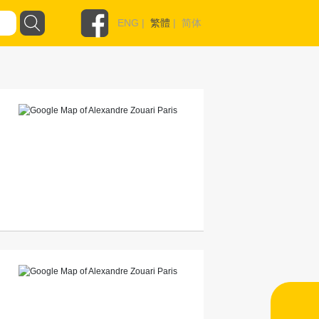
ENG
|
繁體
|
简体