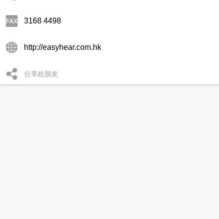
3168 4498
http://easyhear.com.hk
分享給朋友