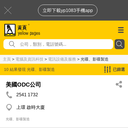
立即下載yp1083手機app
主頁
>
電腦及資訊科技
>
電訊設備及服務
> 光碟、影碟製造
10 結果發現
光碟、影碟製造
已篩選
美國ODC公司
2541 1732
上環 啟時大廈
光碟、影碟製造