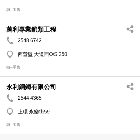
鎖─零售
萬利專業鎖類工程
2548 6742
西營盤 大道西O/S 250
鎖─零售
永利銅鐵有限公司
2544 4365
上環 永樂街59
鎖─零售