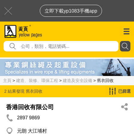
立即下載yp1083手機app
主頁
>
建造、裝修、環保工程
>
建造及安全設備
> 舊衣回收
2 結果發現
舊衣回收
已篩選
香港回收有限公司
2897 9869
元朗 大江埔村