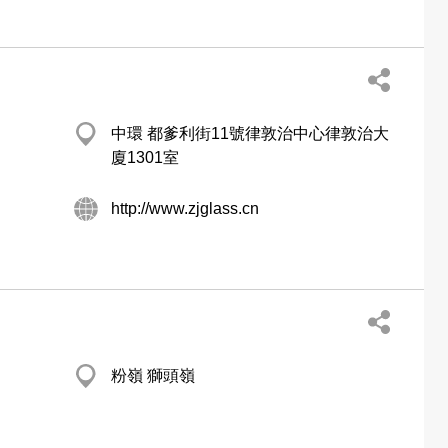
中環 都爹利街11號律敦治中心律敦治大
廈1301室
http://www.zjglass.cn
粉嶺 獅頭嶺