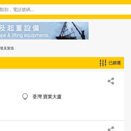
批發及製造
已篩選
荃灣 寶業大廈