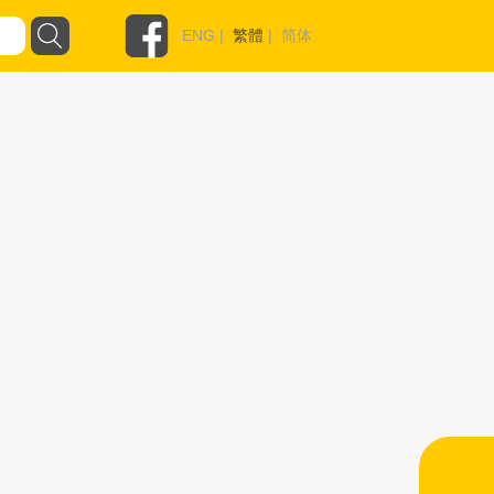
ENG
|
繁體
|
简体