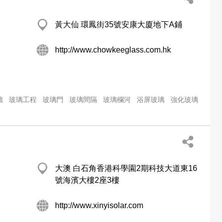
黃大仙 環鳳街35號安康大廈地下A鋪
http://www.chowkeeglass.com.hk
牆
玻璃工程
玻璃門
玻璃間隔
玻璃欄河
浴屏玻璃
強化玻璃
大澳 白石角香港科學園2期科技大道東16
號海濱大樓2座3樓
http://www.xinyisolar.com