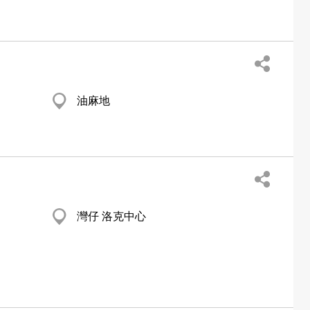
油麻地
灣仔 洛克中心