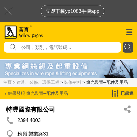
立即下載yp1083手機app
主頁
>
建造、裝修、環保工程
>
裝修材料
> 燈光裝置─配件及用品
7 結果發現
燈光裝置─配件及用品
已篩選
特豐國際有限公司
2394 4003
粉嶺 樂業路31